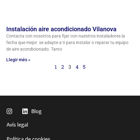
Instalación aire acondicionado Vilanova
Contacta con nosotros para fijar con nuestros instaladores la
fecha que mejor se adapte a ti para instalar o reparar tu equipo
de aire acondicionado. Tanto
Llegir més »
1
2
3
4
5
Blog
Avís legal
Política de cookies