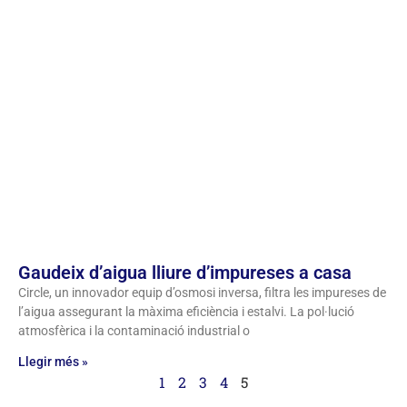
Gaudeix d’aigua lliure d’impureses a casa
Circle, un innovador equip d’osmosi inversa, filtra les impureses de
l’aigua assegurant la màxima eficiència i estalvi. La pol·lució
atmosfèrica i la contaminació industrial o
Llegir més »
1
2
3
4
5