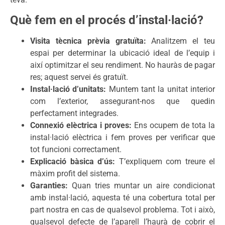
Què fem en el procés d’instal·lació?
Visita tècnica prèvia gratuïta:
Analitzem el teu
espai per determinar la ubicació ideal de l’equip i
així optimitzar el seu rendiment. No hauràs de pagar
res; aquest servei és gratuït.
Instal·lació d’unitats:
Muntem tant la unitat interior
com l’exterior, assegurant-nos que quedin
perfectament integrades.
Connexió elèctrica i proves:
Ens ocupem de tota la
instal·lació elèctrica i fem proves per verificar que
tot funcioni correctament.
Explicació bàsica d’ús:
T’expliquem com treure el
màxim profit del sistema.
Garanties:
Quan tries muntar un aire condicionat
amb instal·lació, aquesta té una cobertura total per
part nostra en cas de qualsevol problema. Tot i això,
qualsevol defecte de l’aparell l’haurà de cobrir el